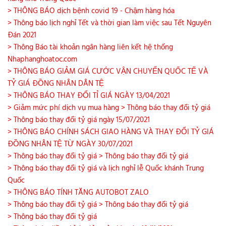
> THÔNG BÁO dịch bệnh covid 19 - Chậm hàng hóa
> Thông báo lịch nghỉ Tết và thời gian làm việc sau Tết Nguyên
Đán 2021
> Thông Báo tài khoản ngân hàng liên kết hệ thống
Nhaphanghoatoc.com
> THÔNG BÁO GIẢM GIÁ CƯỚC VẬN CHUYỂN QUỐC TẾ VÀ
TỶ GIÁ ĐỒNG NHÂN DÂN TỆ
> THÔNG BÁO THAY ĐỔI TỈ GIÁ NGÀY 13/04/2021
> Giảm mức phí dịch vụ mua hàng
> Thông báo thay đổi tỷ giá
> Thông báo thay đổi tỷ giá ngày 15/07/2021
> THÔNG BÁO CHÍNH SÁCH GIAO HÀNG VÀ THAY ĐỔI TỶ GIÁ
ĐỒNG NHÂN TỆ TỪ NGÀY 30/07/2021
> Thông báo thay đổi tỷ giá
> Thông báo thay đổi tỷ giá
> Thông báo thay đổi tỷ giá và lịch nghỉ lễ Quốc khánh Trung
Quốc
> THÔNG BÁO TÍNH TĂNG AUTOBOT ZALO
> Thông báo thay đổi tỷ giá
> Thông báo thay đổi tỷ giá
> Thông báo thay đổi tỷ giá