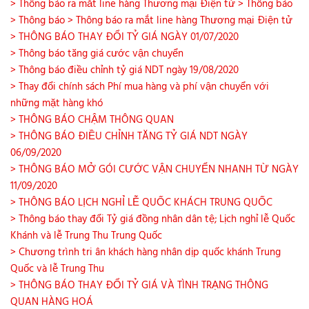
> Thông báo ra mắt line hàng Thương mại Điện tử
> Thông báo
> Thông báo
> Thông báo ra mắt line hàng Thương mại Điện tử
> THÔNG BÁO THAY ĐỔI TỶ GIÁ NGÀY 01/07/2020
> Thông báo tăng giá cước vận chuyển
> Thông báo điều chỉnh tỷ giá NDT ngày 19/08/2020
> Thay đổi chính sách Phí mua hàng và phí vận chuyển với
những mặt hàng khó
> THÔNG BÁO CHẬM THÔNG QUAN
> THÔNG BÁO ĐIỀU CHỈNH TĂNG TỶ GIÁ NDT NGÀY
06/09/2020
> THÔNG BÁO MỞ GÓI CƯỚC VẬN CHUYỂN NHANH TỪ NGÀY
11/09/2020
> THÔNG BÁO LỊCH NGHỈ LỄ QUỐC KHÁCH TRUNG QUỐC
> Thông báo thay đổi Tỷ giá đồng nhân dân tệ; Lịch nghỉ lễ Quốc
Khánh và lễ Trung Thu Trung Quốc
> Chương trình tri ân khách hàng nhân dịp quốc khánh Trung
Quốc và lễ Trung Thu
> THÔNG BÁO THAY ĐỔI TỶ GIÁ VÀ TÌNH TRẠNG THÔNG
QUAN HÀNG HOÁ