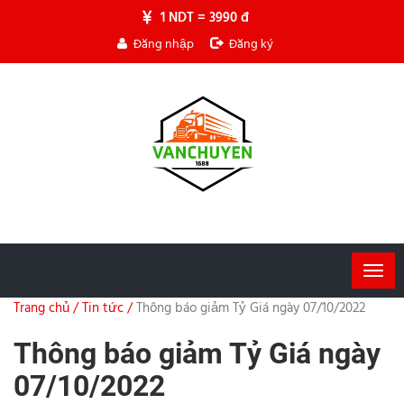
1 NDT = 3990 đ
Đăng nhập
Đăng ký
Togg
navig
Trang chủ /
Tin tức /
Thông báo giảm Tỷ Giá ngày 07/10/2022
Thông báo giảm Tỷ Giá ngày
07/10/2022