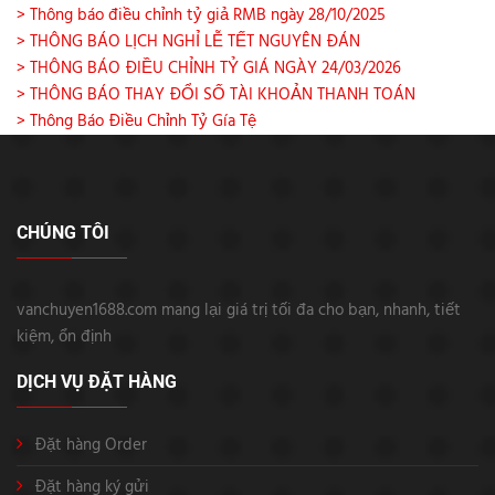
> Thông báo điều chỉnh tỷ giả RMB ngày 28/10/2025
> THÔNG BÁO LỊCH NGHỈ LỄ TẾT NGUYÊN ĐÁN
> THÔNG BÁO ĐIỀU CHỈNH TỶ GIÁ NGÀY 24/03/2026
> THÔNG BÁO THAY ĐỔI SỐ TÀI KHOẢN THANH TOÁN
> Thông Báo Điều Chỉnh Tỷ Gía Tệ
CHÚNG TÔI
vanchuyen1688.com mang lại giá trị tối đa cho bạn, nhanh, tiết
kiệm, ổn định
DỊCH VỤ ĐẶT HÀNG
Đặt hàng Order
Đặt hàng ký gửi