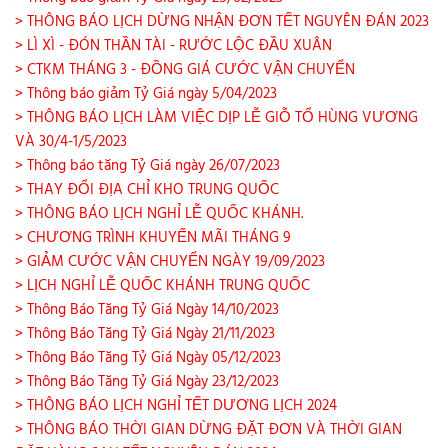
> THÔNG BÁO LỊCH DỪNG NHẬN ĐƠN TẾT NGUYÊN ĐÁN 2023
> LÌ XÌ - ĐÓN THẦN TÀI - RƯỚC LỘC ĐẦU XUÂN
> CTKM THÁNG 3 - ĐỒNG GIÁ CƯỚC VẬN CHUYỂN
> Thông báo giảm Tỷ Giá ngày 5/04/2023
> THÔNG BÁO LỊCH LÀM VIỆC DỊP LỄ GIỖ TỔ HÙNG VƯƠNG
VÀ 30/4-1/5/2023
> Thông báo tăng Tỷ Giá ngày 26/07/2023
> THAY ĐỔI ĐỊA CHỈ KHO TRUNG QUỐC
> THÔNG BÁO LỊCH NGHỈ LỄ QUỐC KHÁNH.
> CHƯƠNG TRÌNH KHUYẾN MÃI THÁNG 9
> GIẢM CƯỚC VẬN CHUYỂN NGÀY 19/09/2023
> LỊCH NGHỈ LỄ QUỐC KHÁNH TRUNG QUỐC
> Thông Báo Tăng Tỷ Giá Ngày 14/10/2023
> Thông Báo Tăng Tỷ Giá Ngày 21/11/2023
> Thông Báo Tăng Tỷ Giá Ngày 05/12/2023
> Thông Báo Tăng Tỷ Giá Ngày 23/12/2023
> THÔNG BÁO LỊCH NGHỈ TẾT DƯƠNG LỊCH 2024
> THÔNG BÁO THỜI GIAN DỪNG ĐẶT ĐƠN VÀ THỜI GIAN