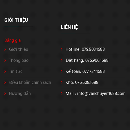
GIỚI THIỆU
LIÊN HỆ
Bảng giá
Giới thiệu
Hotline: 079.503.1688
Thông báo
Đặt hàng: 076.906.1688
Tin tức
Kế toán: 077.724.1688
Điều khoản chính sách
Kho: 076.608.1688
Hướng dẫn
Mail :
info@vanchuyen1688.com