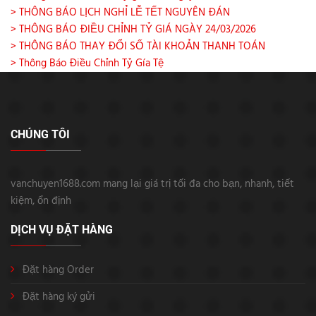
> THÔNG BÁO LỊCH NGHỈ LỄ TẾT NGUYÊN ĐÁN
> THÔNG BÁO ĐIỀU CHỈNH TỶ GIÁ NGÀY 24/03/2026
> THÔNG BÁO THAY ĐỔI SỐ TÀI KHOẢN THANH TOÁN
> Thông Báo Điều Chỉnh Tỷ Gía Tệ
CHÚNG TÔI
vanchuyen1688.com mang lại giá trị tối đa cho bạn, nhanh, tiết
kiệm, ổn định
DỊCH VỤ ĐẶT HÀNG
Đặt hàng Order
Đặt hàng ký gửi