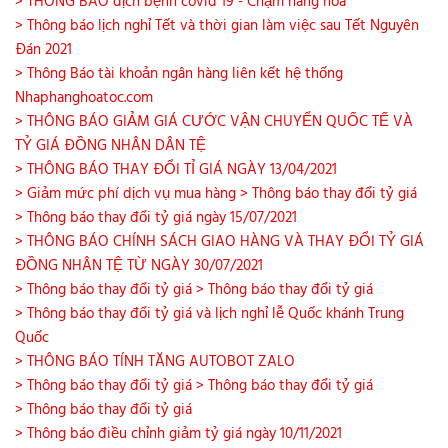
> THÔNG BÁO dịch bệnh covid 19 - Chậm hàng hóa
> Thông báo lịch nghỉ Tết và thời gian làm việc sau Tết Nguyên
Đán 2021
> Thông Báo tài khoản ngân hàng liên kết hệ thống
Nhaphanghoatoc.com
> THÔNG BÁO GIẢM GIÁ CƯỚC VẬN CHUYỂN QUỐC TẾ VÀ
TỶ GIÁ ĐỒNG NHÂN DÂN TỆ
> THÔNG BÁO THAY ĐỔI TỈ GIÁ NGÀY 13/04/2021
> Giảm mức phí dịch vụ mua hàng
> Thông báo thay đổi tỷ giá
> Thông báo thay đổi tỷ giá ngày 15/07/2021
> THÔNG BÁO CHÍNH SÁCH GIAO HÀNG VÀ THAY ĐỔI TỶ GIÁ
ĐỒNG NHÂN TỆ TỪ NGÀY 30/07/2021
> Thông báo thay đổi tỷ giá
> Thông báo thay đổi tỷ giá
> Thông báo thay đổi tỷ giá và lịch nghỉ lễ Quốc khánh Trung
Quốc
> THÔNG BÁO TÍNH TĂNG AUTOBOT ZALO
> Thông báo thay đổi tỷ giá
> Thông báo thay đổi tỷ giá
> Thông báo thay đổi tỷ giá
> Thông báo điều chỉnh giảm tỷ giá ngày 10/11/2021