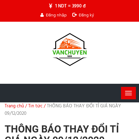
1 NDT = 3990 đ
Đăng nhập
Đăng ký
Togg
navig
Trang chủ /
Tin tức /
THÔNG BÁO THAY ĐỔI TỈ GIÁ NGÀY
09/12/2020
THÔNG BÁO THAY ĐỔI TỈ