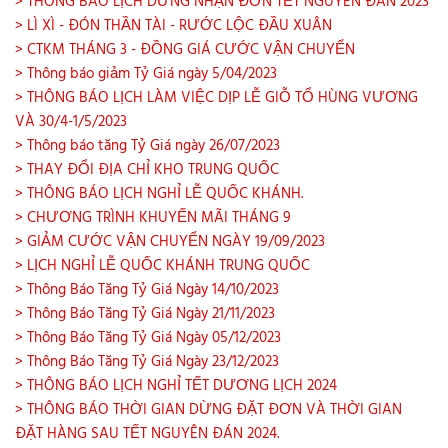
> THÔNG BÁO LỊCH DỪNG NHẬN ĐƠN TẾT NGUYÊN ĐÁN 2023
> LÌ XÌ - ĐÓN THẦN TÀI - RƯỚC LỘC ĐẦU XUÂN
> CTKM THÁNG 3 - ĐỒNG GIÁ CƯỚC VẬN CHUYỂN
> Thông báo giảm Tỷ Giá ngày 5/04/2023
> THÔNG BÁO LỊCH LÀM VIỆC DỊP LỄ GIỖ TỔ HÙNG VƯƠNG
VÀ 30/4-1/5/2023
> Thông báo tăng Tỷ Giá ngày 26/07/2023
> THAY ĐỔI ĐỊA CHỈ KHO TRUNG QUỐC
> THÔNG BÁO LỊCH NGHỈ LỄ QUỐC KHÁNH.
> CHƯƠNG TRÌNH KHUYẾN MÃI THÁNG 9
> GIẢM CƯỚC VẬN CHUYỂN NGÀY 19/09/2023
> LỊCH NGHỈ LỄ QUỐC KHÁNH TRUNG QUỐC
> Thông Báo Tăng Tỷ Giá Ngày 14/10/2023
> Thông Báo Tăng Tỷ Giá Ngày 21/11/2023
> Thông Báo Tăng Tỷ Giá Ngày 05/12/2023
> Thông Báo Tăng Tỷ Giá Ngày 23/12/2023
> THÔNG BÁO LỊCH NGHỈ TẾT DƯƠNG LỊCH 2024
> THÔNG BÁO THỜI GIAN DỪNG ĐẶT ĐƠN VÀ THỜI GIAN
ĐẶT HÀNG SAU TẾT NGUYÊN ĐÁN 2024.