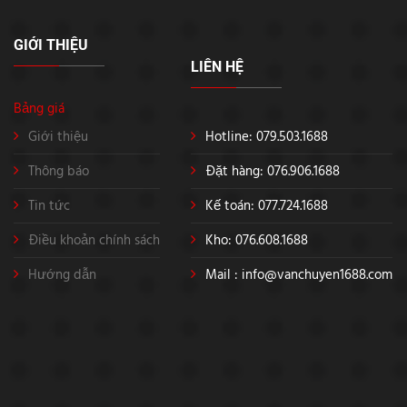
GIỚI THIỆU
LIÊN HỆ
Bảng giá
Giới thiệu
Hotline: 079.503.1688
Thông báo
Đặt hàng: 076.906.1688
Tin tức
Kế toán: 077.724.1688
Điều khoản chính sách
Kho: 076.608.1688
Hướng dẫn
Mail :
info@vanchuyen1688.com