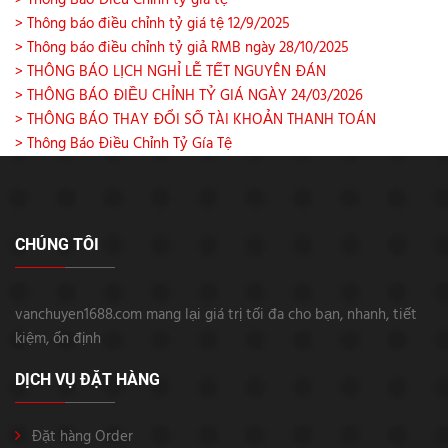
> Thông Báo Điều Chỉnh tỷ giá tệ
> Thông báo điều chỉnh tỷ giá tệ 12/9/2025
> Thông báo điều chỉnh tỷ giả RMB ngày 28/10/2025
> THÔNG BÁO LỊCH NGHỈ LỄ TẾT NGUYÊN ĐÁN
> THÔNG BÁO ĐIỀU CHỈNH TỶ GIÁ NGÀY 24/03/2026
> THÔNG BÁO THAY ĐỔI SỐ TÀI KHOẢN THANH TOÁN
> Thông Báo Điều Chỉnh Tỷ Gía Tệ
CHÚNG TÔI
vanchuyen1688.com mang lại giá trị tối đa cho bạn, nhanh, tiết
kiệm, ổn định
DỊCH VỤ ĐẶT HÀNG
Đặt hàng Order