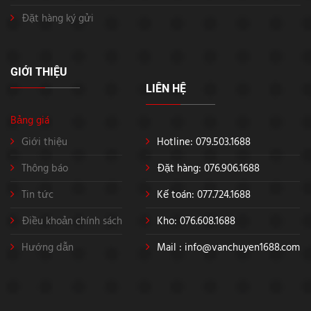
Đặt hàng ký gửi
GIỚI THIỆU
LIÊN HỆ
Bảng giá
Giới thiệu
Hotline: 079.503.1688
Thông báo
Đặt hàng: 076.906.1688
Tin tức
Kế toán: 077.724.1688
Điều khoản chính sách
Kho: 076.608.1688
Hướng dẫn
Mail :
info@vanchuyen1688.com