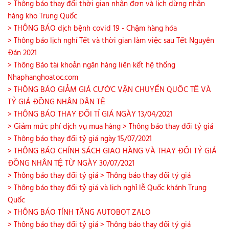
> Thông báo thay đổi thời gian nhận đơn và lịch dừng nhận
hàng kho Trung Quốc
> THÔNG BÁO dịch bệnh covid 19 - Chậm hàng hóa
> Thông báo lịch nghỉ Tết và thời gian làm việc sau Tết Nguyên
Đán 2021
> Thông Báo tài khoản ngân hàng liên kết hệ thống
Nhaphanghoatoc.com
> THÔNG BÁO GIẢM GIÁ CƯỚC VẬN CHUYỂN QUỐC TẾ VÀ
TỶ GIÁ ĐỒNG NHÂN DÂN TỆ
> THÔNG BÁO THAY ĐỔI TỈ GIÁ NGÀY 13/04/2021
> Giảm mức phí dịch vụ mua hàng
> Thông báo thay đổi tỷ giá
> Thông báo thay đổi tỷ giá ngày 15/07/2021
> THÔNG BÁO CHÍNH SÁCH GIAO HÀNG VÀ THAY ĐỔI TỶ GIÁ
ĐỒNG NHÂN TỆ TỪ NGÀY 30/07/2021
> Thông báo thay đổi tỷ giá
> Thông báo thay đổi tỷ giá
> Thông báo thay đổi tỷ giá và lịch nghỉ lễ Quốc khánh Trung
Quốc
> THÔNG BÁO TÍNH TĂNG AUTOBOT ZALO
> Thông báo thay đổi tỷ giá
> Thông báo thay đổi tỷ giá