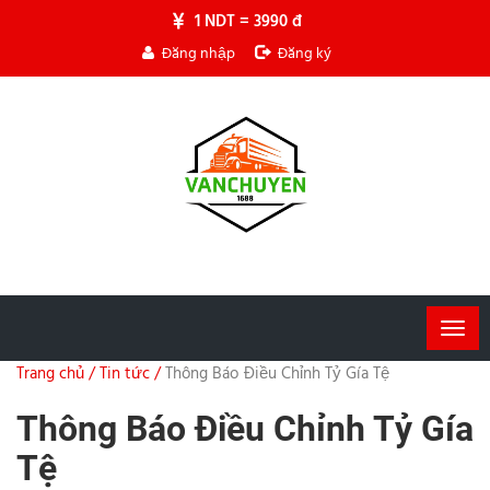
1 NDT = 3990 đ
Đăng nhập
Đăng ký
Togg
navig
Trang chủ /
Tin tức /
Thông Báo Điều Chỉnh Tỷ Gía Tệ
Thông Báo Điều Chỉnh Tỷ Gía
Tệ