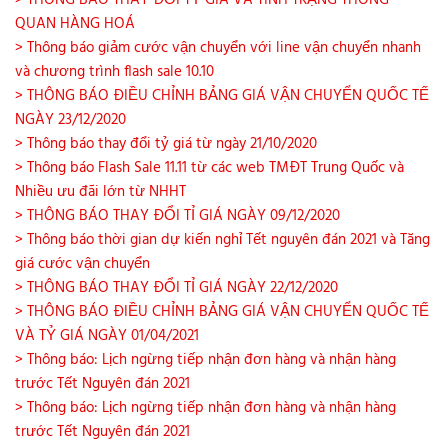
> THÔNG BÁO THAY ĐỔI TỶ GIÁ VÀ TÌNH TRẠNG THÔNG
QUAN HÀNG HOÁ
> Thông báo giảm cước vận chuyển với line vận chuyển nhanh
và chương trình flash sale 10.10
> THÔNG BÁO ĐIỀU CHỈNH BẢNG GIÁ VẬN CHUYỂN QUỐC TẾ
NGÀY 23/12/2020
> Thông báo thay đổi tỷ giá từ ngày 21/10/2020
> Thông báo Flash Sale 11.11 từ các web TMĐT Trung Quốc và
Nhiều ưu đãi lớn từ NHHT
> THÔNG BÁO THAY ĐỔI TỈ GIÁ NGÀY 09/12/2020
> Thông báo thời gian dự kiến nghỉ Tết nguyên đán 2021 và Tăng
giá cước vận chuyển
> THÔNG BÁO THAY ĐỔI TỈ GIÁ NGÀY 22/12/2020
> THÔNG BÁO ĐIỀU CHỈNH BẢNG GIÁ VẬN CHUYỂN QUỐC TẾ
VÀ TỶ GIÁ NGÀY 01/04/2021
> Thông báo: Lịch ngừng tiếp nhận đơn hàng và nhận hàng
trước Tết Nguyên đán 2021
> Thông báo: Lịch ngừng tiếp nhận đơn hàng và nhận hàng
trước Tết Nguyên đán 2021