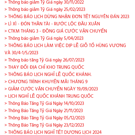
> Thông báo giảm Tỷ Giá ngày 30/11/2022
> Thông báo giảm Tỷ Giá ngày 25/02/2023
> THÔNG BÁO LỊCH DỪNG NHẬN ĐƠN TẾT NGUYÊN ĐÁN 2023
> LÌ XÌ - ĐÓN THẦN TÀI - RƯỚC LỘC ĐẦU XUÂN
> CTKM THÁNG 3 - ĐỒNG GIÁ CƯỚC VẬN CHUYỂN
> Thông báo giảm Tỷ Giá ngày 5/04/2023
> THÔNG BÁO LỊCH LÀM VIỆC DỊP LỄ GIỖ TỔ HÙNG VƯƠNG
VÀ 30/4-1/5/2023
> Thông báo tăng Tỷ Giá ngày 26/07/2023
> THAY ĐỔI ĐỊA CHỈ KHO TRUNG QUỐC
> THÔNG BÁO LỊCH NGHỈ LỄ QUỐC KHÁNH.
> CHƯƠNG TRÌNH KHUYẾN MÃI THÁNG 9
> GIẢM CƯỚC VẬN CHUYỂN NGÀY 19/09/2023
> LỊCH NGHỈ LỄ QUỐC KHÁNH TRUNG QUỐC
> Thông Báo Tăng Tỷ Giá Ngày 14/10/2023
> Thông Báo Tăng Tỷ Giá Ngày 21/11/2023
> Thông Báo Tăng Tỷ Giá Ngày 05/12/2023
> Thông Báo Tăng Tỷ Giá Ngày 23/12/2023
> THÔNG BÁO LỊCH NGHỈ TẾT DƯƠNG LỊCH 2024