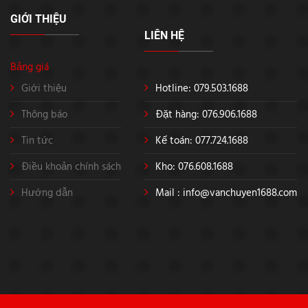
GIỚI THIỆU
LIÊN HỆ
Bảng giá
Giới thiệu
Hotline: 079.503.1688
Thông báo
Đặt hàng: 076.906.1688
Tin tức
Kế toán: 077.724.1688
Điều khoản chính sách
Kho: 076.608.1688
Hướng dẫn
Mail :
info@vanchuyen1688.com