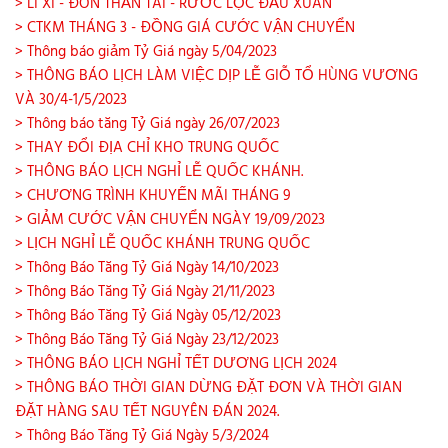
> LÌ XÌ - ĐÓN THẦN TÀI - RƯỚC LỘC ĐẦU XUÂN
> CTKM THÁNG 3 - ĐỒNG GIÁ CƯỚC VẬN CHUYỂN
> Thông báo giảm Tỷ Giá ngày 5/04/2023
> THÔNG BÁO LỊCH LÀM VIỆC DỊP LỄ GIỖ TỔ HÙNG VƯƠNG
VÀ 30/4-1/5/2023
> Thông báo tăng Tỷ Giá ngày 26/07/2023
> THAY ĐỔI ĐỊA CHỈ KHO TRUNG QUỐC
> THÔNG BÁO LỊCH NGHỈ LỄ QUỐC KHÁNH.
> CHƯƠNG TRÌNH KHUYẾN MÃI THÁNG 9
> GIẢM CƯỚC VẬN CHUYỂN NGÀY 19/09/2023
> LỊCH NGHỈ LỄ QUỐC KHÁNH TRUNG QUỐC
> Thông Báo Tăng Tỷ Giá Ngày 14/10/2023
> Thông Báo Tăng Tỷ Giá Ngày 21/11/2023
> Thông Báo Tăng Tỷ Giá Ngày 05/12/2023
> Thông Báo Tăng Tỷ Giá Ngày 23/12/2023
> THÔNG BÁO LỊCH NGHỈ TẾT DƯƠNG LỊCH 2024
> THÔNG BÁO THỜI GIAN DỪNG ĐẶT ĐƠN VÀ THỜI GIAN
ĐẶT HÀNG SAU TẾT NGUYÊN ĐÁN 2024.
> Thông Báo Tăng Tỷ Giá Ngày 5/3/2024