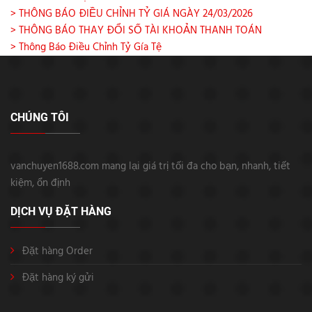
> THÔNG BÁO ĐIỀU CHỈNH TỶ GIÁ NGÀY 24/03/2026
> THÔNG BÁO THAY ĐỔI SỐ TÀI KHOẢN THANH TOÁN
> Thông Báo Điều Chỉnh Tỷ Gía Tệ
CHÚNG TÔI
vanchuyen1688.com mang lại giá trị tối đa cho bạn, nhanh, tiết
kiệm, ổn định
DỊCH VỤ ĐẶT HÀNG
Đặt hàng Order
Đặt hàng ký gửi