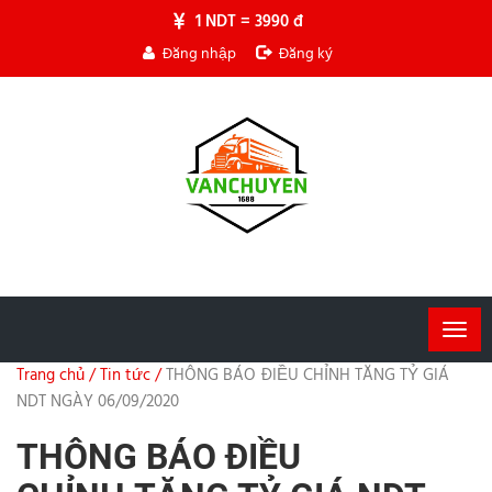
1 NDT = 3990 đ
Đăng nhập
Đăng ký
Togg
navig
Trang chủ /
Tin tức /
THÔNG BÁO ĐIỀU CHỈNH TĂNG TỶ GIÁ
NDT NGÀY 06/09/2020
THÔNG BÁO ĐIỀU