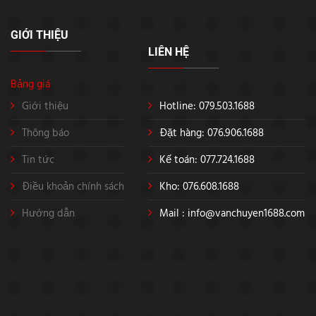
GIỚI THIỆU
LIÊN HỆ
Bảng giá
Giới thiệu
Hotline: 079.503.1688
Thông báo
Đặt hàng: 076.906.1688
Tin tức
Kế toán: 077.724.1688
Điều khoản chính sách
Kho: 076.608.1688
Hướng dẫn
Mail :
info@vanchuyen1688.com