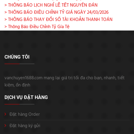
> THÔNG BÁO LỊCH NGHỈ LỄ TẾT NGUYÊN ĐÁN
> THÔNG BÁO ĐIỀU CHỈNH TỶ GIÁ NGÀY 24/03/2026
> THÔNG BÁO THAY ĐỔI SỐ TÀI KHOẢN THANH TOÁN
> Thông Báo Điều Chỉnh Tỷ Gía Tệ
CHÚNG TÔI
vanchuyen1688.com mang lại giá trị tối đa cho bạn, nhanh, tiết
kiệm, ổn định
DỊCH VỤ ĐẶT HÀNG
Đặt hàng Order
Đặt hàng ký gửi