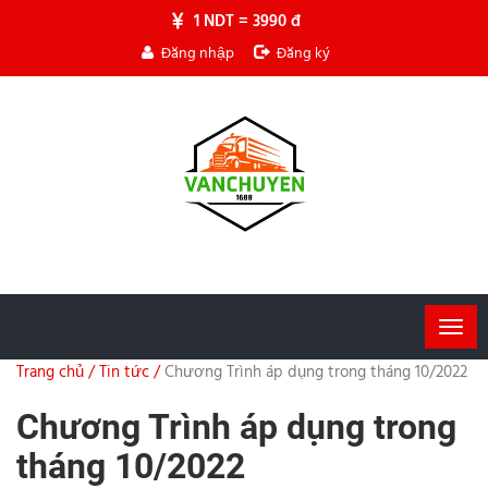
1 NDT = 3990 đ
Đăng nhập
Đăng ký
Togg
navig
Trang chủ /
Tin tức /
Chương Trình áp dụng trong tháng 10/2022
Chương Trình áp dụng trong
tháng 10/2022