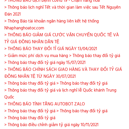
> THÔNG BÁO dịch bệnh covid 19 - Chậm hàng hóa
> Thông báo lịch nghỉ Tết và thời gian làm việc sau Tết Nguyên
Đán 2021
> Thông Báo tài khoản ngân hàng liên kết hệ thống
Nhaphanghoatoc.com
> THÔNG BÁO GIẢM GIÁ CƯỚC VẬN CHUYỂN QUỐC TẾ VÀ
TỶ GIÁ ĐỒNG NHÂN DÂN TỆ
> THÔNG BÁO THAY ĐỔI TỈ GIÁ NGÀY 13/04/2021
> Giảm mức phí dịch vụ mua hàng
> Thông báo thay đổi tỷ giá
> Thông báo thay đổi tỷ giá ngày 15/07/2021
> THÔNG BÁO CHÍNH SÁCH GIAO HÀNG VÀ THAY ĐỔI TỶ GIÁ
ĐỒNG NHÂN TỆ TỪ NGÀY 30/07/2021
> Thông báo thay đổi tỷ giá
> Thông báo thay đổi tỷ giá
> Thông báo thay đổi tỷ giá và lịch nghỉ lễ Quốc khánh Trung
Quốc
> THÔNG BÁO TÍNH TĂNG AUTOBOT ZALO
> Thông báo thay đổi tỷ giá
> Thông báo thay đổi tỷ giá
> Thông báo thay đổi tỷ giá
> Thông báo điều chỉnh giảm tỷ giá ngày 10/11/2021