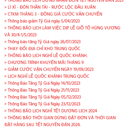
> THÔNG BÁO LỊCH DỪNG NHẬN ĐƠN TẾT NGUYÊN ĐÁN 2023
> LÌ XÌ - ĐÓN THẦN TÀI - RƯỚC LỘC ĐẦU XUÂN
> CTKM THÁNG 3 - ĐỒNG GIÁ CƯỚC VẬN CHUYỂN
> Thông báo giảm Tỷ Giá ngày 5/04/2023
> THÔNG BÁO LỊCH LÀM VIỆC DỊP LỄ GIỖ TỔ HÙNG VƯƠNG
VÀ 30/4-1/5/2023
> Thông báo tăng Tỷ Giá ngày 26/07/2023
> THAY ĐỔI ĐỊA CHỈ KHO TRUNG QUỐC
> THÔNG BÁO LỊCH NGHỈ LỄ QUỐC KHÁNH.
> CHƯƠNG TRÌNH KHUYẾN MÃI THÁNG 9
> GIẢM CƯỚC VẬN CHUYỂN NGÀY 19/09/2023
> LỊCH NGHỈ LỄ QUỐC KHÁNH TRUNG QUỐC
> Thông Báo Tăng Tỷ Giá Ngày 14/10/2023
> Thông Báo Tăng Tỷ Giá Ngày 21/11/2023
> Thông Báo Tăng Tỷ Giá Ngày 05/12/2023
> Thông Báo Tăng Tỷ Giá Ngày 23/12/2023
> THÔNG BÁO LỊCH NGHỈ TẾT DƯƠNG LỊCH 2024
> THÔNG BÁO THỜI GIAN DỪNG ĐẶT ĐƠN VÀ THỜI GIAN
ĐẶT HÀNG SAU TẾT NGUYÊN ĐÁN 2024.