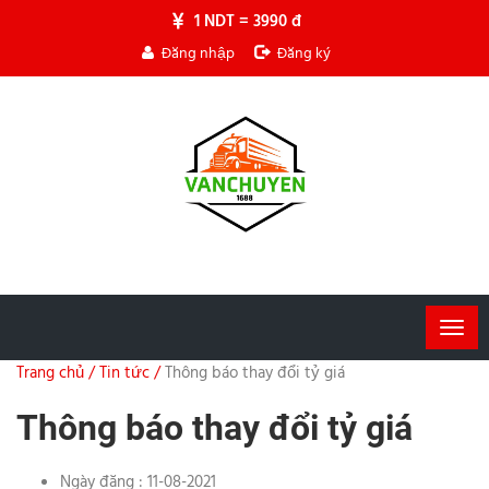
1 NDT = 3990 đ
Đăng nhập
Đăng ký
Togg
navig
Trang chủ /
Tin tức /
Thông báo thay đổi tỷ giá
Thông báo thay đổi tỷ giá
Ngày đăng : 11-08-2021