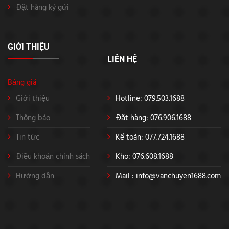
Đặt hàng ký gửi
GIỚI THIỆU
LIÊN HỆ
Bảng giá
Giới thiệu
Hotline: 079.503.1688
Thông báo
Đặt hàng: 076.906.1688
Tin tức
Kế toán: 077.724.1688
Điều khoản chính sách
Kho: 076.608.1688
Hướng dẫn
Mail :
info@vanchuyen1688.com