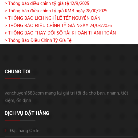
> Thông báo điều chỉnh tỷ giá tệ 12/9/2025
> Thông báo điều chỉnh tỷ giả RMB ngày 28/10/2025
> THÔNG BÁO LỊCH NGHỈ LỄ TẾT NGUYÊN ĐÁN
> THÔNG BÁO ĐIỀU CHỈNH TỶ GIÁ NGÀY 24/03/2026
> THÔNG BÁO THAY ĐỔI SỐ TÀI KHOẢN THANH TOÁN
> Thông Báo Điều Chỉnh Tỷ Gía Tệ
CHÚNG TÔI
vanchuyen1688.com mang lại giá trị tối đa cho bạn, nhanh, tiết
kiệm, ổn định
DỊCH VỤ ĐẶT HÀNG
Đặt hàng Order