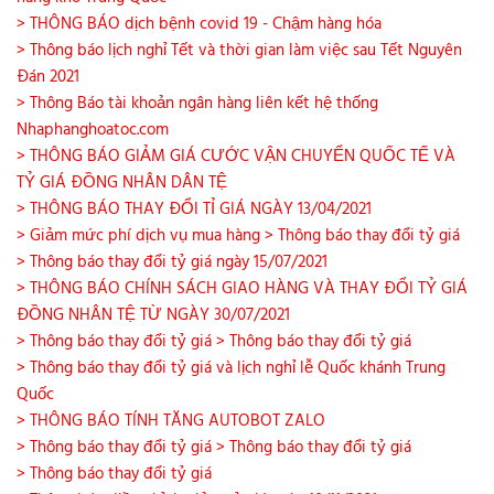
> THÔNG BÁO dịch bệnh covid 19 - Chậm hàng hóa
> Thông báo lịch nghỉ Tết và thời gian làm việc sau Tết Nguyên
Đán 2021
> Thông Báo tài khoản ngân hàng liên kết hệ thống
Nhaphanghoatoc.com
> THÔNG BÁO GIẢM GIÁ CƯỚC VẬN CHUYỂN QUỐC TẾ VÀ
TỶ GIÁ ĐỒNG NHÂN DÂN TỆ
> THÔNG BÁO THAY ĐỔI TỈ GIÁ NGÀY 13/04/2021
> Giảm mức phí dịch vụ mua hàng
> Thông báo thay đổi tỷ giá
> Thông báo thay đổi tỷ giá ngày 15/07/2021
> THÔNG BÁO CHÍNH SÁCH GIAO HÀNG VÀ THAY ĐỔI TỶ GIÁ
ĐỒNG NHÂN TỆ TỪ NGÀY 30/07/2021
> Thông báo thay đổi tỷ giá
> Thông báo thay đổi tỷ giá
> Thông báo thay đổi tỷ giá và lịch nghỉ lễ Quốc khánh Trung
Quốc
> THÔNG BÁO TÍNH TĂNG AUTOBOT ZALO
> Thông báo thay đổi tỷ giá
> Thông báo thay đổi tỷ giá
> Thông báo thay đổi tỷ giá