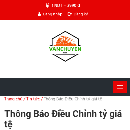
1 NDT = 3990 đ
Đăng nhập
Đăng ký
Togg
navig
Trang chủ /
Tin tức /
Thông Báo Điều Chỉnh tỷ giá tệ
Thông Báo Điều Chỉnh tỷ giá
tệ