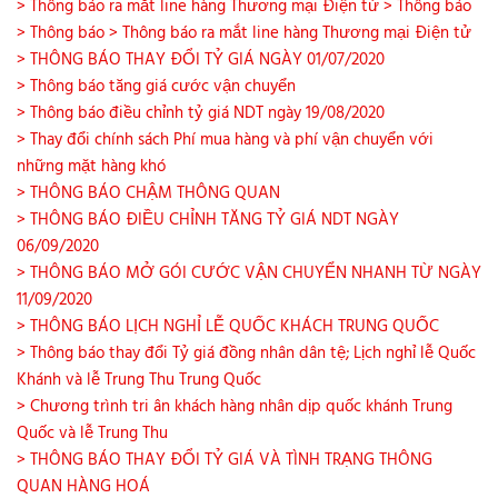
> Thông báo ra mắt line hàng Thương mại Điện tử
> Thông báo
> Thông báo
> Thông báo ra mắt line hàng Thương mại Điện tử
> THÔNG BÁO THAY ĐỔI TỶ GIÁ NGÀY 01/07/2020
> Thông báo tăng giá cước vận chuyển
> Thông báo điều chỉnh tỷ giá NDT ngày 19/08/2020
> Thay đổi chính sách Phí mua hàng và phí vận chuyển với
những mặt hàng khó
> THÔNG BÁO CHẬM THÔNG QUAN
> THÔNG BÁO ĐIỀU CHỈNH TĂNG TỶ GIÁ NDT NGÀY
06/09/2020
> THÔNG BÁO MỞ GÓI CƯỚC VẬN CHUYỂN NHANH TỪ NGÀY
11/09/2020
> THÔNG BÁO LỊCH NGHỈ LỄ QUỐC KHÁCH TRUNG QUỐC
> Thông báo thay đổi Tỷ giá đồng nhân dân tệ; Lịch nghỉ lễ Quốc
Khánh và lễ Trung Thu Trung Quốc
> Chương trình tri ân khách hàng nhân dịp quốc khánh Trung
Quốc và lễ Trung Thu
> THÔNG BÁO THAY ĐỔI TỶ GIÁ VÀ TÌNH TRẠNG THÔNG
QUAN HÀNG HOÁ