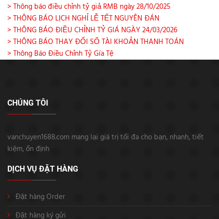
> Thông báo điều chỉnh tỷ giả RMB ngày 28/10/2025
> THÔNG BÁO LỊCH NGHỈ LỄ TẾT NGUYÊN ĐÁN
> THÔNG BÁO ĐIỀU CHỈNH TỶ GIÁ NGÀY 24/03/2026
> THÔNG BÁO THAY ĐỔI SỐ TÀI KHOẢN THANH TOÁN
> Thông Báo Điều Chỉnh Tỷ Gía Tệ
CHÚNG TÔI
vanchuyen1688.com mang lại giá trị tối đa cho bạn, nhanh, tiết
kiệm, ổn định
DỊCH VỤ ĐẶT HÀNG
Đặt hàng Order
Đặt hàng ký gửi