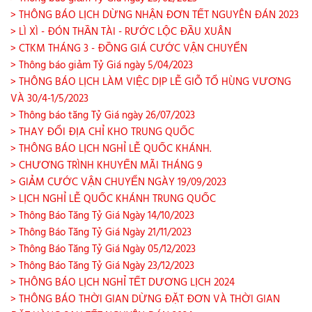
> THÔNG BÁO LỊCH DỪNG NHẬN ĐƠN TẾT NGUYÊN ĐÁN 2023
> LÌ XÌ - ĐÓN THẦN TÀI - RƯỚC LỘC ĐẦU XUÂN
> CTKM THÁNG 3 - ĐỒNG GIÁ CƯỚC VẬN CHUYỂN
> Thông báo giảm Tỷ Giá ngày 5/04/2023
> THÔNG BÁO LỊCH LÀM VIỆC DỊP LỄ GIỖ TỔ HÙNG VƯƠNG
VÀ 30/4-1/5/2023
> Thông báo tăng Tỷ Giá ngày 26/07/2023
> THAY ĐỔI ĐỊA CHỈ KHO TRUNG QUỐC
> THÔNG BÁO LỊCH NGHỈ LỄ QUỐC KHÁNH.
> CHƯƠNG TRÌNH KHUYẾN MÃI THÁNG 9
> GIẢM CƯỚC VẬN CHUYỂN NGÀY 19/09/2023
> LỊCH NGHỈ LỄ QUỐC KHÁNH TRUNG QUỐC
> Thông Báo Tăng Tỷ Giá Ngày 14/10/2023
> Thông Báo Tăng Tỷ Giá Ngày 21/11/2023
> Thông Báo Tăng Tỷ Giá Ngày 05/12/2023
> Thông Báo Tăng Tỷ Giá Ngày 23/12/2023
> THÔNG BÁO LỊCH NGHỈ TẾT DƯƠNG LỊCH 2024
> THÔNG BÁO THỜI GIAN DỪNG ĐẶT ĐƠN VÀ THỜI GIAN