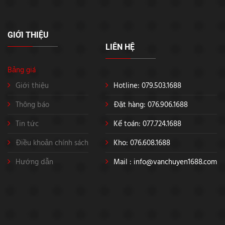
GIỚI THIỆU
LIÊN HỆ
Bảng giá
Giới thiệu
Hotline: 079.503.1688
Thông báo
Đặt hàng: 076.906.1688
Tin tức
Kế toán: 077.724.1688
Điều khoản chính sách
Kho: 076.608.1688
Hướng dẫn
Mail :
info@vanchuyen1688.com