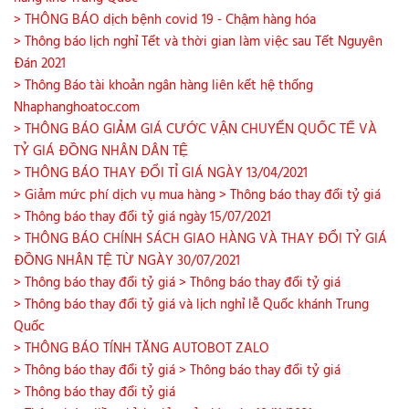
> THÔNG BÁO dịch bệnh covid 19 - Chậm hàng hóa
> Thông báo lịch nghỉ Tết và thời gian làm việc sau Tết Nguyên
Đán 2021
> Thông Báo tài khoản ngân hàng liên kết hệ thống
Nhaphanghoatoc.com
> THÔNG BÁO GIẢM GIÁ CƯỚC VẬN CHUYỂN QUỐC TẾ VÀ
TỶ GIÁ ĐỒNG NHÂN DÂN TỆ
> THÔNG BÁO THAY ĐỔI TỈ GIÁ NGÀY 13/04/2021
> Giảm mức phí dịch vụ mua hàng
> Thông báo thay đổi tỷ giá
> Thông báo thay đổi tỷ giá ngày 15/07/2021
> THÔNG BÁO CHÍNH SÁCH GIAO HÀNG VÀ THAY ĐỔI TỶ GIÁ
ĐỒNG NHÂN TỆ TỪ NGÀY 30/07/2021
> Thông báo thay đổi tỷ giá
> Thông báo thay đổi tỷ giá
> Thông báo thay đổi tỷ giá và lịch nghỉ lễ Quốc khánh Trung
Quốc
> THÔNG BÁO TÍNH TĂNG AUTOBOT ZALO
> Thông báo thay đổi tỷ giá
> Thông báo thay đổi tỷ giá
> Thông báo thay đổi tỷ giá