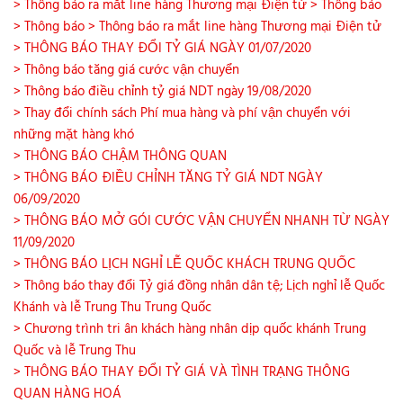
> Thông báo ra mắt line hàng Thương mại Điện tử
> Thông báo
> Thông báo
> Thông báo ra mắt line hàng Thương mại Điện tử
> THÔNG BÁO THAY ĐỔI TỶ GIÁ NGÀY 01/07/2020
> Thông báo tăng giá cước vận chuyển
> Thông báo điều chỉnh tỷ giá NDT ngày 19/08/2020
> Thay đổi chính sách Phí mua hàng và phí vận chuyển với
những mặt hàng khó
> THÔNG BÁO CHẬM THÔNG QUAN
> THÔNG BÁO ĐIỀU CHỈNH TĂNG TỶ GIÁ NDT NGÀY
06/09/2020
> THÔNG BÁO MỞ GÓI CƯỚC VẬN CHUYỂN NHANH TỪ NGÀY
11/09/2020
> THÔNG BÁO LỊCH NGHỈ LỄ QUỐC KHÁCH TRUNG QUỐC
> Thông báo thay đổi Tỷ giá đồng nhân dân tệ; Lịch nghỉ lễ Quốc
Khánh và lễ Trung Thu Trung Quốc
> Chương trình tri ân khách hàng nhân dịp quốc khánh Trung
Quốc và lễ Trung Thu
> THÔNG BÁO THAY ĐỔI TỶ GIÁ VÀ TÌNH TRẠNG THÔNG
QUAN HÀNG HOÁ