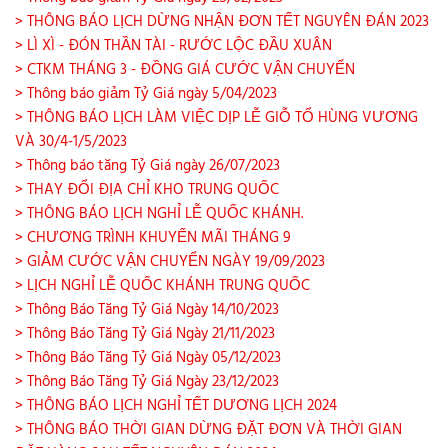
> THÔNG BÁO LỊCH DỪNG NHẬN ĐƠN TẾT NGUYÊN ĐÁN 2023
> LÌ XÌ - ĐÓN THẦN TÀI - RƯỚC LỘC ĐẦU XUÂN
> CTKM THÁNG 3 - ĐỒNG GIÁ CƯỚC VẬN CHUYỂN
> Thông báo giảm Tỷ Giá ngày 5/04/2023
> THÔNG BÁO LỊCH LÀM VIỆC DỊP LỄ GIỖ TỔ HÙNG VƯƠNG
VÀ 30/4-1/5/2023
> Thông báo tăng Tỷ Giá ngày 26/07/2023
> THAY ĐỔI ĐỊA CHỈ KHO TRUNG QUỐC
> THÔNG BÁO LỊCH NGHỈ LỄ QUỐC KHÁNH.
> CHƯƠNG TRÌNH KHUYẾN MÃI THÁNG 9
> GIẢM CƯỚC VẬN CHUYỂN NGÀY 19/09/2023
> LỊCH NGHỈ LỄ QUỐC KHÁNH TRUNG QUỐC
> Thông Báo Tăng Tỷ Giá Ngày 14/10/2023
> Thông Báo Tăng Tỷ Giá Ngày 21/11/2023
> Thông Báo Tăng Tỷ Giá Ngày 05/12/2023
> Thông Báo Tăng Tỷ Giá Ngày 23/12/2023
> THÔNG BÁO LỊCH NGHỈ TẾT DƯƠNG LỊCH 2024
> THÔNG BÁO THỜI GIAN DỪNG ĐẶT ĐƠN VÀ THỜI GIAN