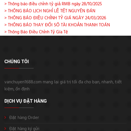
> Thông báo điều chỉnh tỷ giả RMB ngày 28/10/2025
> THÔNG BÁO LỊCH NGHỈ LỄ TẾT NGUYÊN ĐÁN
> THÔNG BÁO ĐIỀU CHỈNH TỶ GIÁ NGÀY 24/03/2026
> THÔNG BÁO THAY ĐỔI SỐ TÀI KHOẢN THANH TOÁN
> Thông Báo Điều Chỉnh Tỷ Gía Tệ
CHÚNG TÔI
vanchuyen1688.com mang lại giá trị tối đa cho bạn, nhanh, tiết
kiệm, ổn định
DỊCH VỤ ĐẶT HÀNG
Đặt hàng Order
Đặt hàng ký gửi