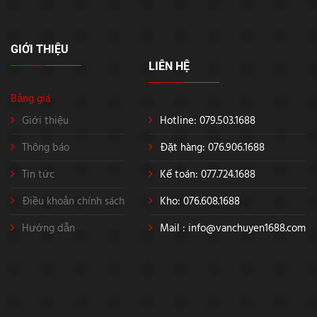
GIỚI THIỆU
LIÊN HỆ
Bảng giá
Giới thiệu
Hotline: 079.503.1688
Thông báo
Đặt hàng: 076.906.1688
Tin tức
Kế toán: 077.724.1688
Điều khoản chính sách
Kho: 076.608.1688
Hướng dẫn
Mail :
info@vanchuyen1688.com